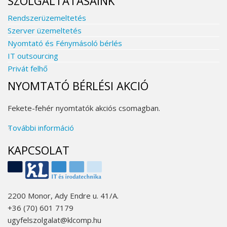
SZOLGÁLTATÁSAINK
Rendszerüzemeltetés
Szerver üzemeltetés
Nyomtató és Fénymásoló bérlés
IT outsourcing
Privát felhő
NYOMTATÓ BÉRLÉSI AKCIÓ
Fekete-fehér nyomtatók akciós csomagban.
További információ
Nyomtató bérlési akció tartalommal
kapcsolatosan
KAPCSOLAT
2200 Monor, Ady Endre u. 41/A.
+36 (70) 601 7179
ugyfelszolgalat@klcomp.hu