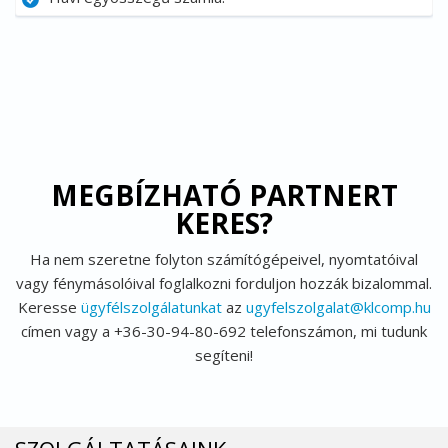
MEGBÍZHATÓ PARTNERT
KERES?
Ha nem szeretne folyton számítógépeivel, nyomtatóival
vagy fénymásolóival foglalkozni forduljon hozzák bizalommal.
Keresse
ügyfélszolgálatunkat
az
ugyfelszolgalat@klcomp.hu
címen vagy a +36-30-94-80-692 telefonszámon, mi tudunk
segíteni!