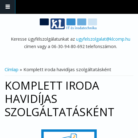
Ugrás a tartalomra
Keresse ügyfélszolgálatunkat az
ugyfelszolgalat@klcomp.hu
címen vagy a 06-30-94-80-692 telefonszámon.
JELENLEGI HELY
Címlap
» Komplett iroda havidíjas szolgáltatásként
KOMPLETT IRODA
HAVIDÍJAS
SZOLGÁLTATÁSKÉNT